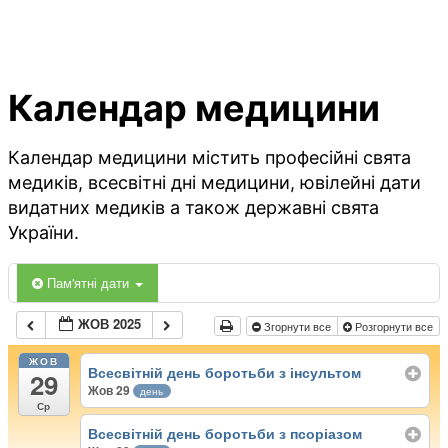
Календар медицини
Календар медицини містить професійні свята
медиків, всесвітні дні медицини, ювілейні дати
видатних медиків а також державні свята
України.
Пам'ятні дати
ЖОВ 2025
Згорнути все
Розгорнути все
ЖОВ
Всесвітній день боротьби з інсультом
29
Жов 29
день
Ср
Всесвітній день боротьби з псоріазом