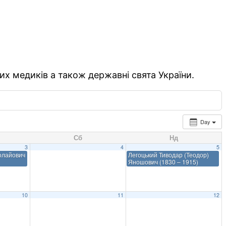
их медиків а також державні свята України.
Day
Сб
Нд
3
4
5
олайович
Легоцький Тиводар (Теодор)
Яношович (1830 – 1915)
10
11
12