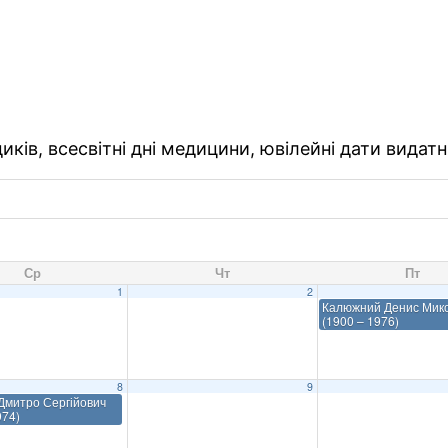
ків, всесвітні дні медицини, ювілейні дати видатн
Ср
Чт
Пт
1
2
Калюжний Денис Мик
(1900 – 1976)
8
9
Дмитро Сергійович
974)