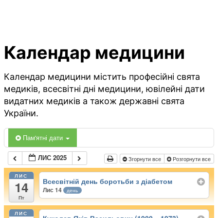
Календар медицини
Календар медицини містить професійні свята
медиків, всесвітні дні медицини, ювілейні дати
видатних медиків а також державні свята
України.
Пам'ятні дати
ЛИС 2025
Згорнути все
Розгорнути все
ЛИС
Всесвітній день боротьби з діабетом
14
Лис 14
день
Пт
ЛИС