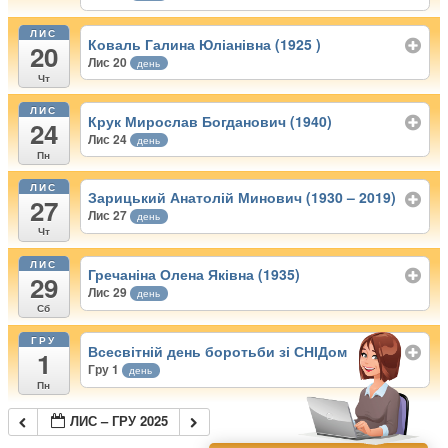
ЛИС
Коваль Галина Юліанівна (1925 )
20
Лис 20
день
Чт
ЛИС
Крук Мирослав Богданович (1940)
24
Лис 24
день
Пн
ЛИС
Зарицький Анатолій Минович (1930 – 2019)
27
Лис 27
день
Чт
ЛИС
Гречаніна Олена Яківна (1935)
29
Лис 29
день
Сб
ГРУ
Всесвітній день боротьби зі СНІДом
1
Гру 1
день
Пн
ЛИС – ГРУ 2025