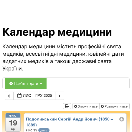
Календар медицини
Календар медицини містить професійні свята
медиків, всесвітні дні медицини, ювілейні дати
видатних медиків а також державні свята
України.
Пам'ятні дати
ЛИС – ГРУ 2025
Згорнути все
Розгорнути все
ЛИС
Подолинський Сергій Андрійович (1850 –
19
1889)
Ср
Лис 19
день