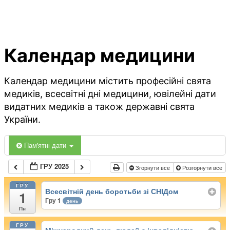
Календар медицини
Календар медицини містить професійні свята
медиків, всесвітні дні медицини, ювілейні дати
видатних медиків а також державні свята
України.
Пам'ятні дати
ГРУ 2025
Згорнути все
Розгорнути все
ГРУ
Всесвітній день боротьби зі СНІДом
1
Гру 1
день
Пн
ГРУ