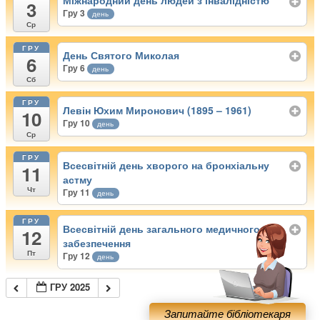
Міжнародний день людей з інвалідністю
3
Гру 3
день
Ср
ГРУ
День Святого Миколая
6
Гру 6
день
Сб
ГРУ
Левін Юхим Миронович (1895 – 1961)
10
Гру 10
день
Ср
ГРУ
Всесвітній день хворого на бронхіальну
11
астму
Чт
Гру 11
день
ГРУ
Всесвітній день загального медичного
12
забезпечення
Пт
Гру 12
день
ГРУ 2025