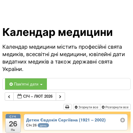
Календар медицини
Календар медицини містить професійні свята
медиків, всесвітні дні медицини, ювілейні дати
видатних медиків а також державні свята
України.
Пам'ятні дати
СІЧ – ЛЮТ 2026
Згорнути все
Розгорнути все
СІЧ
Детюк Євдокія Сергіївна (1921 – 2002)
26
Січ 26
день
Пн