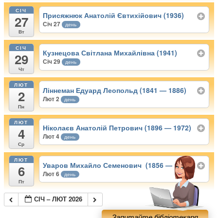
СІЧ
Присяжнюк Анатолій Євтихійович (1936)
27
Січ 27
день
Вт
СІЧ
Кузнецова Світлана Михайлівна (1941)
29
Січ 29
день
Чт
ЛЮТ
Ліннеман Едуард Леопольд (1841 — 1886)
2
Лют 2
день
Пн
ЛЮТ
Ніколаєв Анатолій Петрович (1896 — 1972)
4
Лют 4
день
Ср
ЛЮТ
Уваров Михайло Семенович (1856 — 1927)
6
Лют 6
день
Пт
СІЧ – ЛЮТ 2026