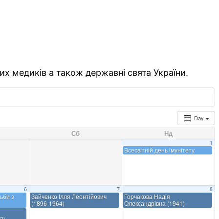
их медиків а також державні свята України.
Day
Сб
Нд
1
Всесвітній день імунітету
6
7
8
ьби з
Зайченко Ілля Леонтійович
Горчакова Надія
(1896-1964)
Олександрівна (1941)
3)