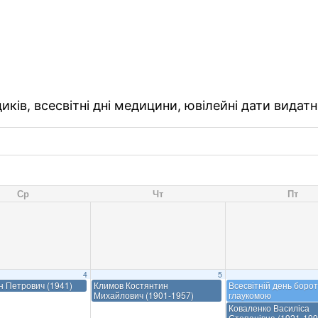
ків, всесвітні дні медицини, ювілейні дати видатн
Ср
Чт
Пт
4
5
ан Петрович (1941)
Климов Костянтин
Всесвітній день борот
Михайлович (1901-1957)
глаукомою
Коваленко Василіса
Степанівна (1921-199