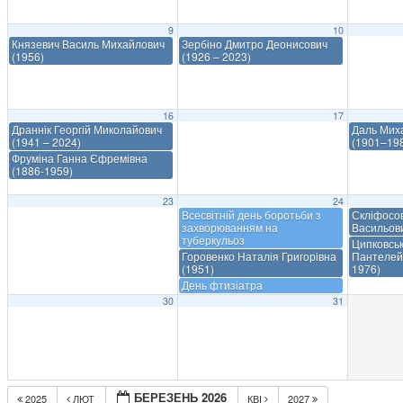
9
10
Князевич Василь Михайлович
Зербіно Дмитро Деонисович
(1956)
(1926 – 2023)
16
17
Драннік Георгій Миколайович
Даль Мих
(1941 – 2024)
(1901–19
Фруміна Ганна Єфремівна
(1886-1959)
23
24
Всесвітній день боротьби з
Скліфосо
захворюванням на
Васильов
туберкульоз
Ципковсь
Горовенко Наталія Григорівна
Пантелей
(1951)
1976)
День фтизіатра
30
31
БЕРЕЗЕНЬ 2026
2025
ЛЮТ
КВІ
2027