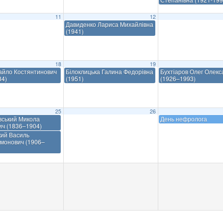
11
12
Давиденко Лариса Михайлівна
(1941)
18
19
айло Костянтинович
Білоклицька Галина Федорівна
Бухтіаров Олег Олек
84)
(1951)
(1926–1993)
25
26
вський Микола
День нефролога
ич (1836–1904)
кий Василь
монович (1906–