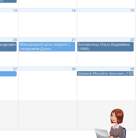
13
14
15
20
21
22
сандрович
Міжнародний день людини з
Богомолець Ольга Вадимівна
синдромом Дауна
(1966)
27
28
29
Шамаєв Михайло Іванович (1926–