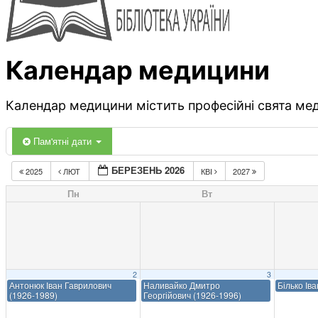
Календар медицини
Календар медицини містить професійні свята меди
Пам'ятні дати
БЕРЕЗЕНЬ 2026
2025
ЛЮТ
КВІ
2027
Пн
Вт
2
3
Антонюк Іван Гаврилович
Наливайко Дмитро
Білько Ів
(1926-1989)
Георгійович (1926-1996)