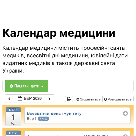
Календар медицини
Календар медицини містить професійні свята
медиків, всесвітні дні медицини, ювілейні дати
видатних медиків а також державні свята
України.
Пам'ятні дати
БЕР 2026
Згорнути все
Розгорнути все
БЕР
Всесвітній день імунітету
1
Бер 1
день
Нд
БЕР