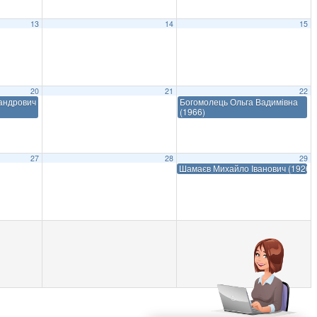
13
14
15
20
21
22
сандрович
Богомолець Ольга Вадимівна
(1966)
27
28
29
Шамаєв Михайло Іванович (1926–