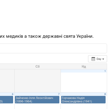
их медиків а також державні свята України.
Day
Сб
Нд
1
6
7
8
Зайченко Ілля Леонтійович
Горчакова Надія
3)
(1896-1964)
Олександрівна (1941)