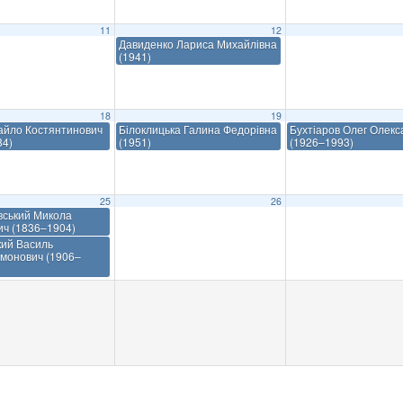
11
12
Давиденко Лариса Михайлівна
(1941)
18
19
айло Костянтинович
Білоклицька Галина Федорівна
Бухтіаров Олег Олек
84)
(1951)
(1926–1993)
25
26
вський Микола
ич (1836–1904)
кий Василь
монович (1906–