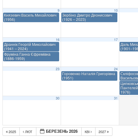
9
10
Князевич Василь Михайлович
Зербіно Дмитро Деонисович
(1956)
(1926 – 2023)
16
17
Драннік Георгій Миколайович
Даль Мих
(1941 – 2024)
(1901–19
Фруміна Ганна Єфремівна
(1886-1959)
23
24
Горовенко Наталія Григорівна
Скліфосо
(1951)
Васильов
Ципковсь
Пантелей
1976)
30
31
БЕРЕЗЕНЬ 2026
2025
ЛЮТ
КВІ
2027