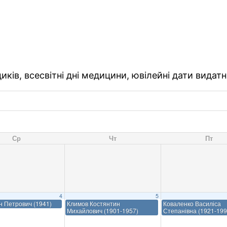
ків, всесвітні дні медицини, ювілейні дати видатн
Ср
Чт
Пт
4
5
ан Петрович (1941)
Климов Костянтин
Коваленко Василіса
Михайлович (1901-1957)
Степанівна (1921-199