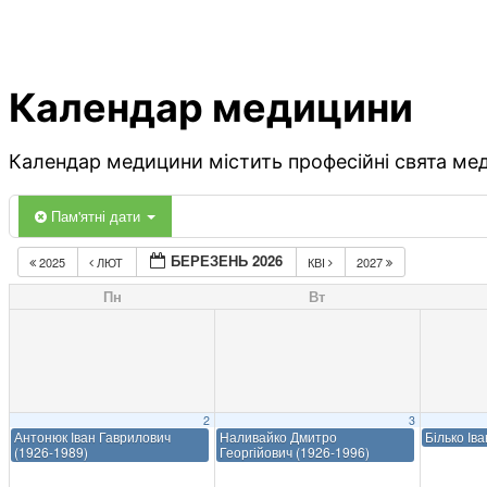
Календар медицини
Календар медицини містить професійні свята меди
Пам'ятні дати
БЕРЕЗЕНЬ 2026
2025
ЛЮТ
КВІ
2027
Пн
Вт
2
3
Антонюк Іван Гаврилович
Наливайко Дмитро
Білько Ів
(1926-1989)
Георгійович (1926-1996)