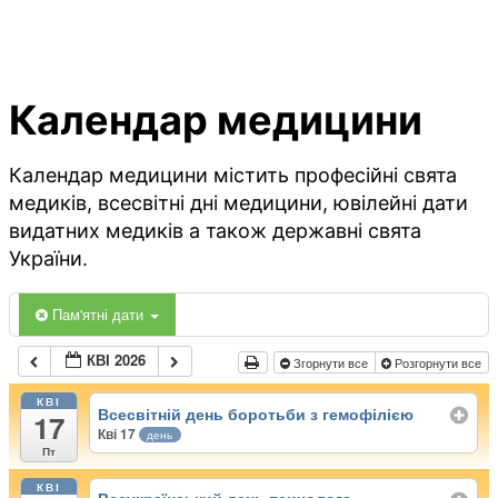
Календар медицини
Календар медицини містить професійні свята
медиків, всесвітні дні медицини, ювілейні дати
видатних медиків а також державні свята
України.
Пам'ятні дати
КВІ 2026
Згорнути все
Розгорнути все
КВІ
Всесвітній день боротьби з гемофілією
17
Кві 17
день
Пт
КВІ