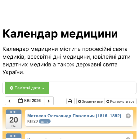
Календар медицини
Календар медицини містить професійні свята
медиків, всесвітні дні медицини, ювілейні дати
видатних медиків а також державні свята
України.
Пам'ятні дати
КВІ 2026
Згорнути все
Розгорнути все
КВІ
Матвєєв Олександр Павлович (1816–1882)
20
Кві 20
день
Пн
КВІ