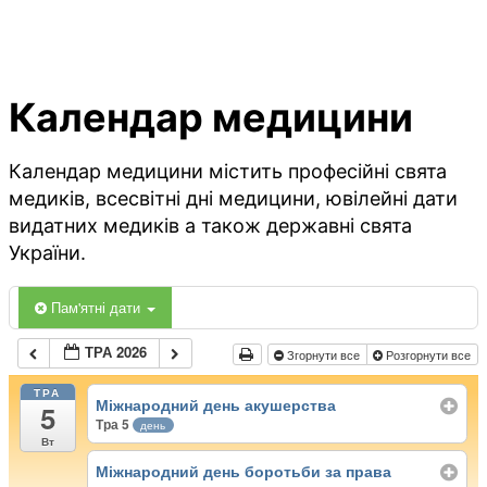
Календар медицини
Календар медицини містить професійні свята
медиків, всесвітні дні медицини, ювілейні дати
видатних медиків а також державні свята
України.
Пам'ятні дати
ТРА 2026
Згорнути все
Розгорнути все
ТРА
Міжнародний день акушерства
5
Тра 5
день
Вт
Міжнародний день боротьби за права