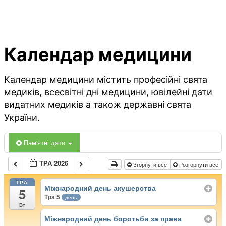
Календар медицини
Календар медицини містить професійні свята
медиків, всесвітні дні медицини, ювілейні дати
видатних медиків а також державні свята
України.
Пам'ятні дати
ТРА 2026
Згорнути все
Розгорнути все
ТРА
Міжнародний день акушерства
5
Тра 5
день
Вт
Міжнародний день боротьби за права