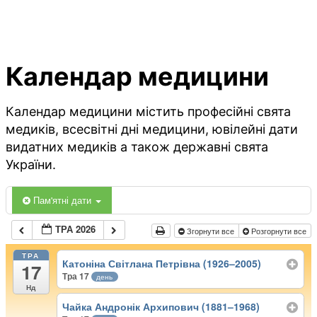
Календар медицини
Календар медицини містить професійні свята
медиків, всесвітні дні медицини, ювілейні дати
видатних медиків а також державні свята
України.
Пам'ятні дати
ТРА 2026
Згорнути все
Розгорнути все
ТРА
Катоніна Світлана Петрівна (1926–2005)
17
Тра 17
день
Нд
Чайка Андронік Архипович (1881–1968)