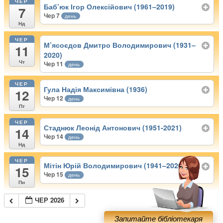
ЧЕР
Баб’юк Ігор Олексійович (1961–2019)
7
Чер 7
день
Нд
ЧЕР
М’ясоєдов Дмитро Володимирович (1931–
11
2020)
Чт
Чер 11
день
ЧЕР
Гула Надія Максимівна (1936)
12
Чер 12
день
Пт
ЧЕР
Стаднюк Леонід Антонович (1951-2021)
14
Чер 14
день
Нд
ЧЕР
Мітін Юрій Володимирович (1941–2020)
15
Чер 15
день
Пн
ЧЕР 2026