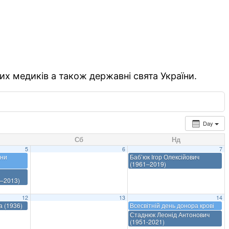
их медиків а також державні свята України.
Day
Сб
Нд
5
6
7
они
Баб’юк Ігор Олексійович
(1961–2019)
–2013)
12
13
14
а (1936)
Всесвітній день донора крові
Стаднюк Леонід Антонович
(1951-2021)