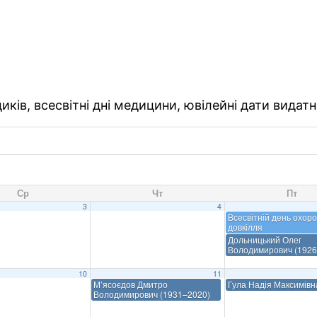
ків, всесвітні дні медицини, ювілейні дати видатн
Ср
Чт
Пт
3
4
Всесвітній день охор
довкілля
Дольницький Олег
Володимирович (1926
10
11
М’ясоєдов Дмитро
Гула Надія Максимівн
Володимирович (1931–2020)