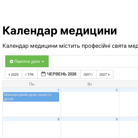
Календар медицини
Календар медицини містить професійні свята меди
Пам'ятні дати
ЧЕРВЕНЬ 2026
2025
ТРА
ЛИП
2027
Пн
Вт
1
2
Міжнародний день захисту
дітей
8
9