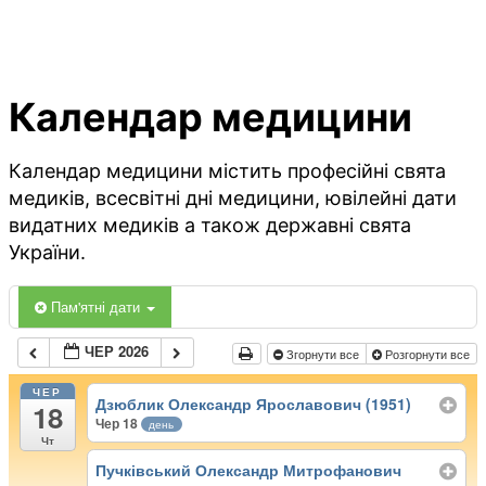
Календар медицини
Календар медицини містить професійні свята
медиків, всесвітні дні медицини, ювілейні дати
видатних медиків а також державні свята
України.
Пам'ятні дати
ЧЕР 2026
Згорнути все
Розгорнути все
ЧЕР
Дзюблик Олександр Ярославович (1951)
18
Чер 18
день
Чт
Пучківський Олександр Митрофанович