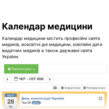
Календар медицини
Календар медицини містить професійні свята
медиків, всесвітні дні медицини, ювілейні дати
видатних медиків а також державні свята
України.
Пам'ятні дати
ЧЕР – СЕР 2026
Згорнути все
Розгорнути все
ЧЕР
День конституції України
28
Чер 28
день
Нд