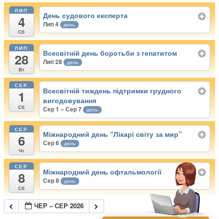
ЛИП
День судового експерта
4
Лип 4
день
Сб
ЛИП
Всесвітній день боротьби з гепатитом
28
Лип 28
день
Вт
СЕР
Всесвітній тиждень підтримки грудного
1
вигодовування
Сб
Сер 1 – Сер 7
день
СЕР
Міжнародний день “Лікарі світу за мир”
6
Сер 6
день
Чт
СЕР
Міжнародний день офтальмології
8
Сер 8
день
Сб
ЧЕР – СЕР 2026