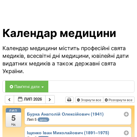
Календар медицини
Календар медицини містить професійні свята
медиків, всесвітні дні медицини, ювілейні дати
видатних медиків а також державні свята
України.
Пам'ятні дати
ЛИП 2026
Згорнути все
Розгорнути все
ЛИП
Бурка Анатолій Олексійович (1941)
5
Лип 5
день
Нд
Іщенко Іван Миколайович (1891–1975)