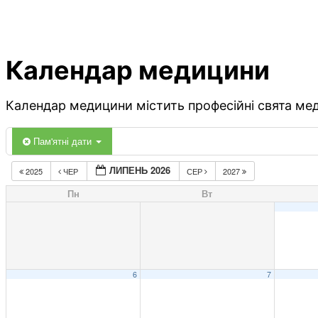
Календар медицини
Календар медицини містить професійні свята меди
Пам'ятні дати
ЛИПЕНЬ 2026
2025
ЧЕР
СЕР
2027
Пн
Вт
6
7