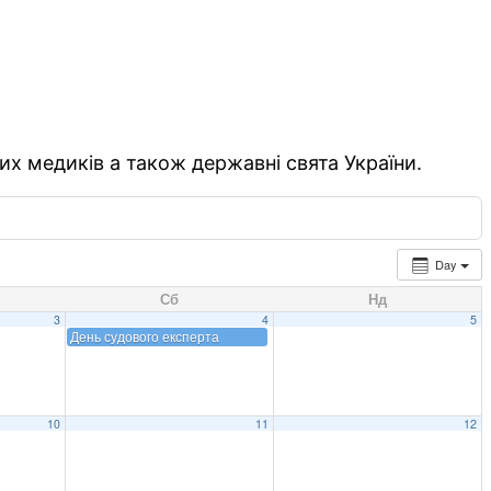
их медиків а також державні свята України.
Day
Сб
Нд
3
4
5
День судового експерта
10
11
12