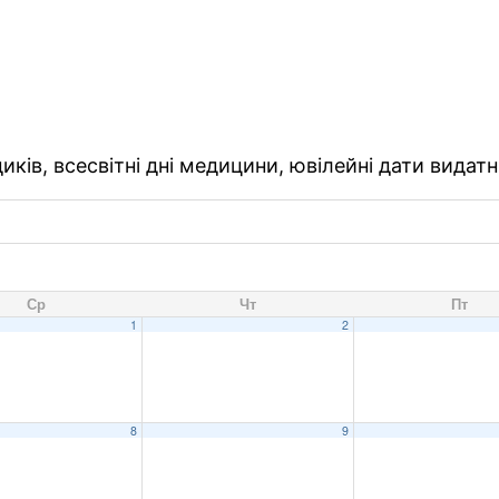
ків, всесвітні дні медицини, ювілейні дати видатн
Ср
Чт
Пт
1
2
8
9