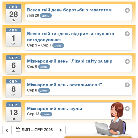
ЛИП
Всесвітній день боротьби з гепатитом
28
Лип 28
день
Вт
СЕР
Всесвітній тиждень підтримки грудного
1
вигодовування
Сб
Сер 1 – Сер 7
день
СЕР
Міжнародний день “Лікарі світу за мир”
6
Сер 6
день
Чт
СЕР
Міжнародний день офтальмології
8
Сер 8
день
Сб
СЕР
Міжнародний день шульг
13
Сер 13
день
Чт
ЛИП – СЕР 2026