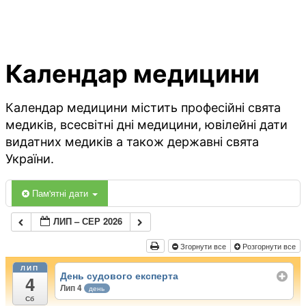
Календар медицини
Календар медицини містить професійні свята
медиків, всесвітні дні медицини, ювілейні дати
видатних медиків а також державні свята
України.
Пам'ятні дати
ЛИП – СЕР 2026
Згорнути все
Розгорнути все
ЛИП
День судового експерта
4
Лип 4
день
Сб