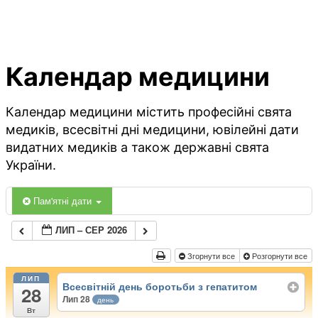
Календар медицини
Календар медицини містить професійні свята
медиків, всесвітні дні медицини, ювілейні дати
видатних медиків а також державні свята
України.
Пам'ятні дати
ЛИП – СЕР 2026
Згорнути все
Розгорнути все
ЛИП
Всесвітній день боротьби з гепатитом
28
Лип 28
день
Вт