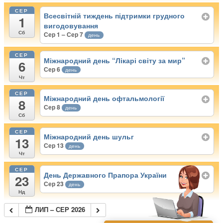
СЕР
Всесвітній тиждень підтримки грудного
1
вигодовування
Сб
Сер 1 – Сер 7
день
СЕР
Міжнародний день “Лікарі світу за мир”
6
Сер 6
день
Чт
СЕР
Міжнародний день офтальмології
8
Сер 8
день
Сб
СЕР
Міжнародний день шульг
13
Сер 13
день
Чт
СЕР
День Державного Прапора України
23
Сер 23
день
Нд
ЛИП – СЕР 2026