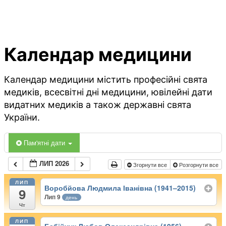
Календар медицини
Календар медицини містить професійні свята
медиків, всесвітні дні медицини, ювілейні дати
видатних медиків а також державні свята
України.
Пам'ятні дати
ЛИП 2026
Згорнути все
Розгорнути все
ЛИП
Воробйова Людмила Іванівна (1941–2015)
9
Лип 9
день
Чт
ЛИП