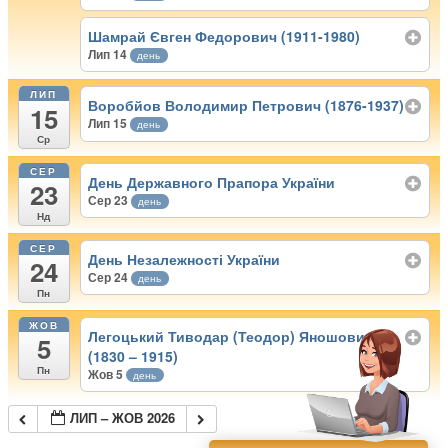
Шамрай Євген Федорович (1911-1980)
Лип 14
день
ЛИП
Воробйов Володимир Петрович (1876-1937)
15
Лип 15
день
Ср
СЕР
День Державного Прапора України
23
Сер 23
день
Нд
СЕР
День Незалежності України
24
Сер 24
день
Пн
ЖОВ
Легоцький Тиводар (Теодор) Яношович
5
(1830 – 1915)
Пн
Жов 5
день
ЛИП – ЖОВ 2026