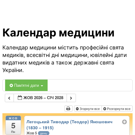
Календар медицини
Календар медицини містить професійні свята
медиків, всесвітні дні медицини, ювілейні дати
видатних медиків а також державні свята
України.
Пам'ятні дати
ЖОВ 2026 – СІЧ 2028
Згорнути все
Розгорнути все
ЖОВ
Легоцький Тиводар (Теодор) Яношович
5
(1830 – 1915)
Пн
Жов 5
день