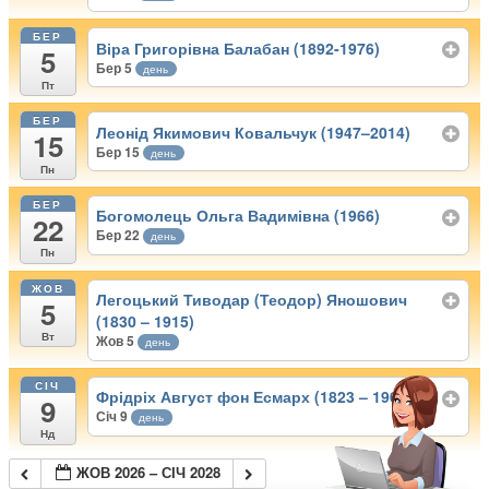
БЕР
Віра Григорівна Балабан (1892-1976)
5
Бер 5
день
Пт
БЕР
Леонід Якимович Ковальчук (1947–2014)
15
Бер 15
день
Пн
БЕР
Богомолець Ольга Вадимівна (1966)
22
Бер 22
день
Пн
ЖОВ
Легоцький Тиводар (Теодор) Яношович
5
(1830 – 1915)
Вт
Жов 5
день
СІЧ
Фрідріх Август фон Есмарх (1823 – 1908)
9
Січ 9
день
Нд
ЖОВ 2026 – СІЧ 2028