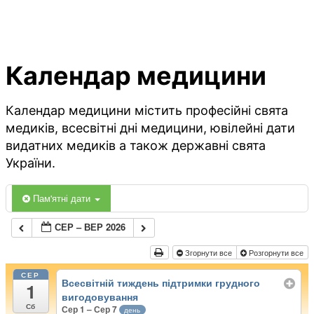
Календар медицини
Календар медицини містить професійні свята
медиків, всесвітні дні медицини, ювілейні дати
видатних медиків а також державні свята
України.
Пам'ятні дати
СЕР – ВЕР 2026
Згорнути все
Розгорнути все
СЕР
Всесвітній тиждень підтримки грудного
1
вигодовування
Сб
Сер 1 – Сер 7
день