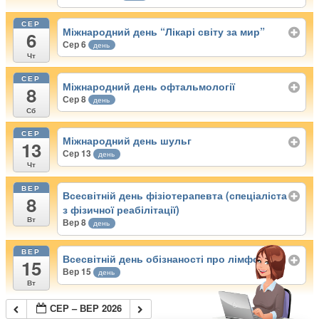
СЕР
Міжнародний день “Лікарі світу за мир”
6
Сер 6
день
Чт
СЕР
Міжнародний день офтальмології
8
Сер 8
день
Сб
СЕР
Міжнародний день шульг
13
Сер 13
день
Чт
ВЕР
Всесвітній день фізіотерапевта (спеціаліста
8
з фізичної реабілітації)
Вт
Вер 8
день
ВЕР
Всесвітній день обізнаності про лімфому
15
Вер 15
день
Вт
СЕР – ВЕР 2026