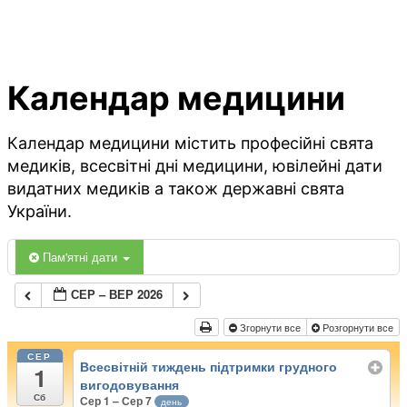
Календар медицини
Календар медицини містить професійні свята
медиків, всесвітні дні медицини, ювілейні дати
видатних медиків а також державні свята
України.
Пам'ятні дати
СЕР – ВЕР 2026
Згорнути все
Розгорнути все
СЕР
Всесвітній тиждень підтримки грудного
1
вигодовування
Сб
Сер 1 – Сер 7
день