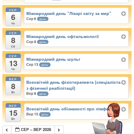
СЕР
Міжнародний день “Лікарі світу за мир”
6
Сер 6
день
Чт
СЕР
Міжнародний день офтальмології
8
Сер 8
день
Сб
СЕР
Міжнародний день шульг
13
Сер 13
день
Чт
ВЕР
Всесвітній день фізіотерапевта (спеціаліста
8
з фізичної реабілітації)
Вт
Вер 8
день
ВЕР
Всесвітній день обізнаності про лімфому
15
Вер 15
день
Вт
СЕР – ВЕР 2026