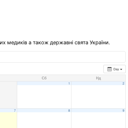
их медиків а також державні свята України.
Day
Сб
Нд
1
2
7
8
9