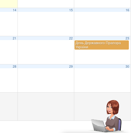
14
15
16
21
22
23
День Державного Прапора
України
28
29
30