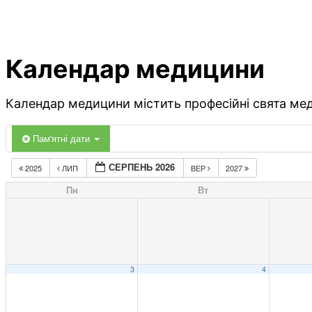
Календар медицини
Календар медицини містить професійні свята меди
Пам'ятні дати
СЕРПЕНЬ 2026
2025
ЛИП
ВЕР
2027
Пн
Вт
3
4