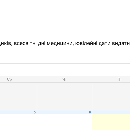
ків, всесвітні дні медицини, ювілейні дати видатн
Ср
Чт
Пт
5
6