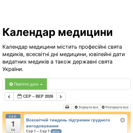
Календар медицини
Календар медицини містить професійні свята
медиків, всесвітні дні медицини, ювілейні дати
видатних медиків а також державні свята
України.
Пам'ятні дати
СЕР – ВЕР 2026
Згорнути все
Розгорнути все
СЕР
Всесвітній тиждень підтримки грудного
1
вигодовування
Сб
Сер 1 – Сер 7
день