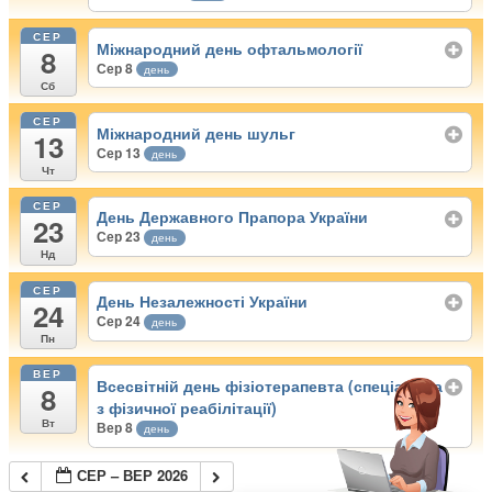
СЕР
Міжнародний день офтальмології
8
Сер 8
день
Сб
СЕР
Міжнародний день шульг
13
Сер 13
день
Чт
СЕР
День Державного Прапора України
23
Сер 23
день
Нд
СЕР
День Незалежності України
24
Сер 24
день
Пн
ВЕР
Всесвітній день фізіотерапевта (спеціаліста
8
з фізичної реабілітації)
Вт
Вер 8
день
СЕР – ВЕР 2026