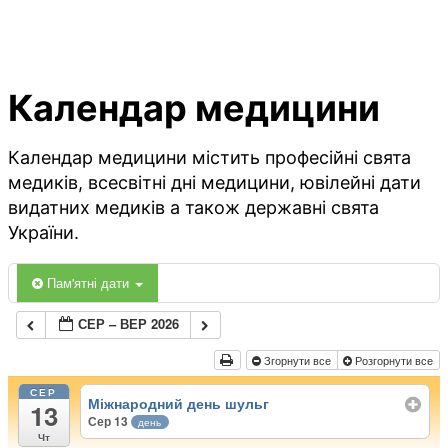
Календар медицини
Календар медицини містить професійні свята
медиків, всесвітні дні медицини, ювілейні дати
видатних медиків а також державні свята
України.
Пам'ятні дати
СЕР – ВЕР 2026
Згорнути все
Розгорнути все
СЕР
Міжнародний день шульг
13
Сер 13
день
Чт