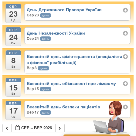
СЕР
День Державного Прапора України
23
Сер 23
день
Нд
СЕР
День Незалежності України
24
Сер 24
день
Пн
ВЕР
Всесвітній день фізіотерапевта (спеціаліста
8
з фізичної реабілітації)
Вт
Вер 8
день
ВЕР
Всесвітній день обізнаності про лімфому
15
Вер 15
день
Вт
ВЕР
Всесвітній день безпеки пацієнтів
17
Вер 17
день
Чт
СЕР – ВЕР 2026