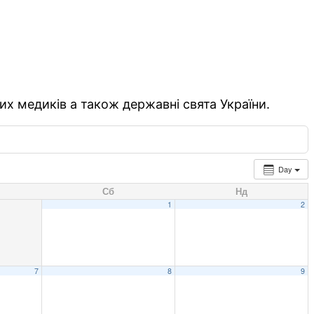
их медиків а також державні свята України.
Day
Сб
Нд
1
2
7
8
9