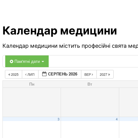
Календар медицини
Календар медицини містить професійні свята меди
Пам'ятні дати
СЕРПЕНЬ 2026
2025
ЛИП
ВЕР
2027
Пн
Вт
3
4