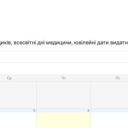
ків, всесвітні дні медицини, ювілейні дати видатн
Ср
Чт
Пт
5
6