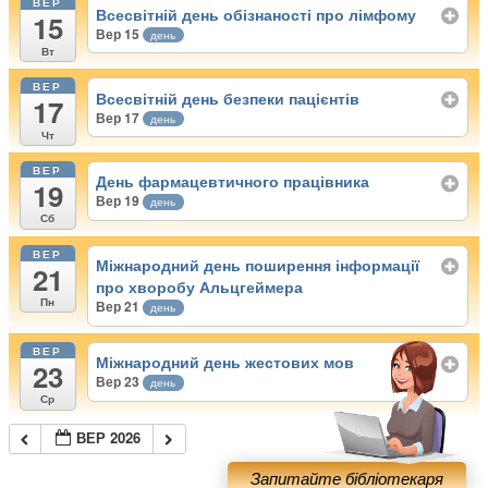
ВЕР
Всесвітній день обізнаності про лімфому
15
Вер 15
день
Вт
ВЕР
Всесвітній день безпеки пацієнтів
17
Вер 17
день
Чт
ВЕР
День фармацевтичного працівника
19
Вер 19
день
Сб
ВЕР
Міжнародний день поширення інформації
21
про хворобу Альцгеймера
Пн
Вер 21
день
ВЕР
Міжнародний день жестових мов
23
Вер 23
день
Ср
ВЕР 2026