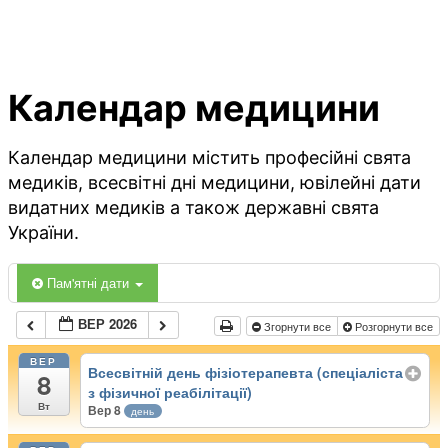
Календар медицини
Календар медицини містить професійні свята
медиків, всесвітні дні медицини, ювілейні дати
видатних медиків а також державні свята
України.
Пам'ятні дати
ВЕР 2026
Згорнути все
Розгорнути все
ВЕР
Всесвітній день фізіотерапевта (спеціаліста
8
з фізичної реабілітації)
Вт
Вер 8
день