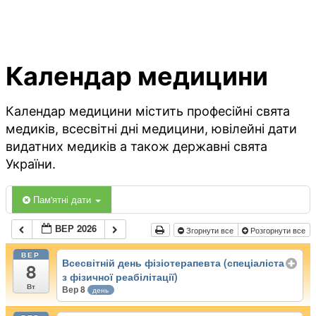
Календар медицини
Календар медицини містить професійні свята
медиків, всесвітні дні медицини, ювілейні дати
видатних медиків а також державні свята
України.
Пам'ятні дати
ВЕР 2026
Згорнути все
Розгорнути все
ВЕР
Всесвітній день фізіотерапевта (спеціаліста
8
з фізичної реабілітації)
Вт
Вер 8
день