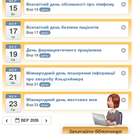
ВЕР
Всесвітній день обізнаності про лімфому
15
Вер 15
день
Вт
ВЕР
Всесвітній день безпеки пацієнтів
17
Вер 17
день
Чт
ВЕР
День фармацевтичного працівника
19
Вер 19
день
Сб
ВЕР
Міжнародний день поширення інформації
21
про хворобу Альцгеймера
Пн
Вер 21
день
ВЕР
Міжнародний день жестових мов
23
Вер 23
день
Ср
ВЕР 2026