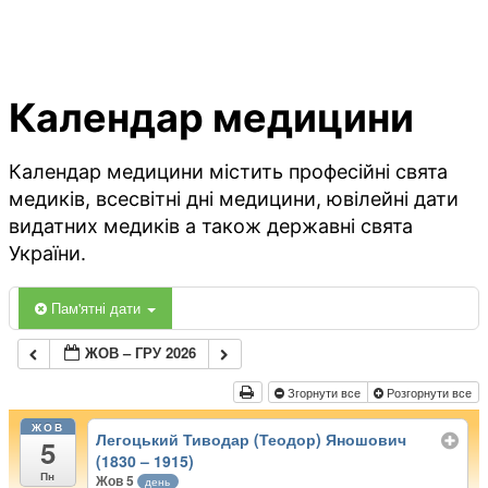
Календар медицини
Календар медицини містить професійні свята
медиків, всесвітні дні медицини, ювілейні дати
видатних медиків а також державні свята
України.
Пам'ятні дати
ЖОВ – ГРУ 2026
Згорнути все
Розгорнути все
ЖОВ
Легоцький Тиводар (Теодор) Яношович
5
(1830 – 1915)
Пн
Жов 5
день