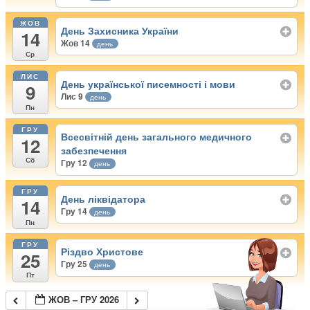
ЖОВ
День Захисника України
14
Жов 14
день
Ср
ЛИС
День української писемності і мови
9
Лис 9
день
Пн
ГРУ
Всесвітній день загального медичного
12
забезпечення
Сб
Гру 12
день
ГРУ
День ліквідатора
14
Гру 14
день
Пн
ГРУ
Різдво Христове
25
Гру 25
день
Пт
ЖОВ – ГРУ 2026