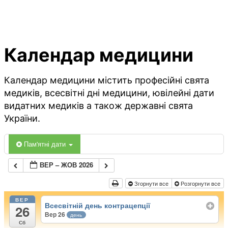
Календар медицини
Календар медицини містить професійні свята
медиків, всесвітні дні медицини, ювілейні дати
видатних медиків а також державні свята
України.
Пам'ятні дати
ВЕР – ЖОВ 2026
Згорнути все
Розгорнути все
ВЕР
Всесвітній день контрацепції
26
Вер 26
день
Сб