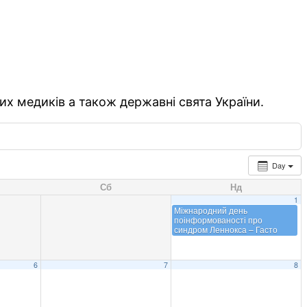
их медиків а також державні свята України.
Day
Сб
Нд
1
Міжнародний день
поінформованості про
синдром Леннокса – Гасто
6
7
8