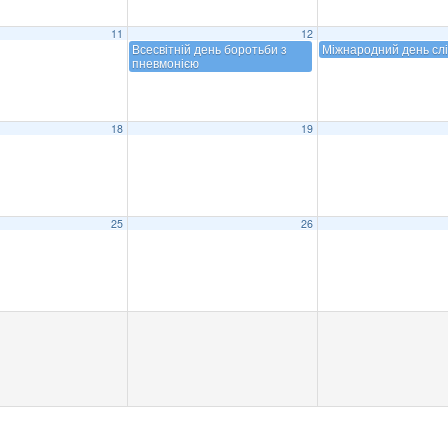
11
12
Всесвітній день боротьби з
Міжнародний день сл
пневмонією
18
19
25
26