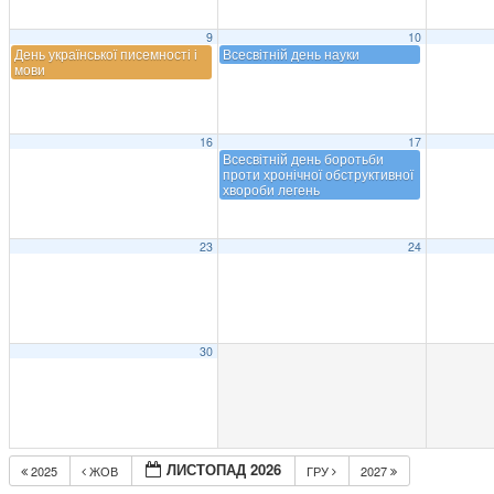
9
10
День української писемності і
Всесвітній день науки
мови
16
17
Всесвітній день боротьби
проти хронічної обструктивної
хвороби легень
23
24
30
ЛИСТОПАД 2026
2025
ЖОВ
ГРУ
2027