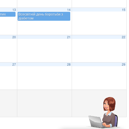
13
14
15
іпих
Всесвітній день боротьби з
діабетом
20
21
22
27
28
29