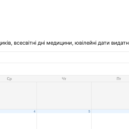
ків, всесвітні дні медицини, ювілейні дати видатн
Ср
Чт
Пт
4
5