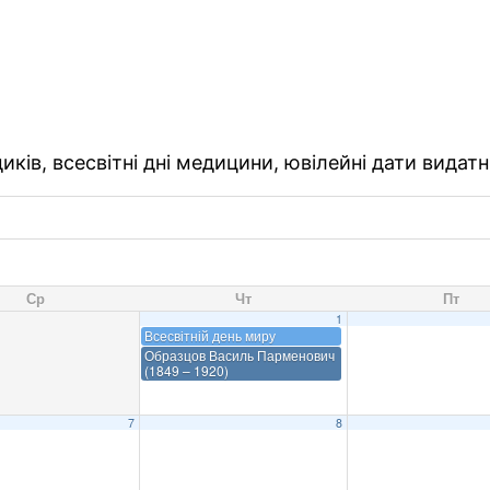
ків, всесвітні дні медицини, ювілейні дати видатн
Ср
Чт
Пт
1
Всесвітній день миру
Образцов Василь Парменович
(1849 – 1920)
7
8