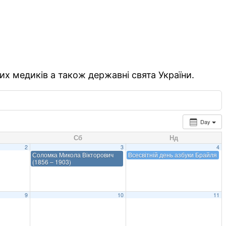
их медиків а також державні свята України.
Day
Сб
Нд
2
3
4
Соломка Микола Вікторович
Всесвітній день азбуки Брайля
(1856 – 1903)
9
10
11