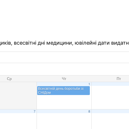
ків, всесвітні дні медицини, ювілейні дати видатн
Ср
Чт
Пт
1
Всесвітній день боротьби зі
СНІДом
7
8