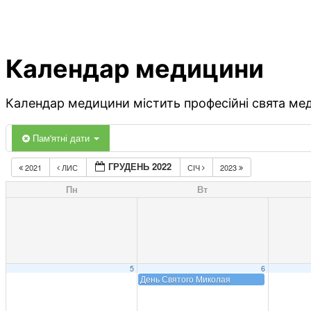
Календар медицини
Календар медицини містить професійні свята меди
Пам'ятні дати
ГРУДЕНЬ 2022
2021
ЛИС
СІЧ
2023
Пн
Вт
5
6
День Святого Миколая