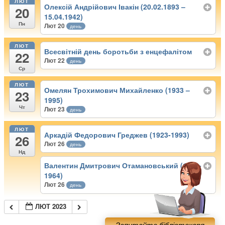
ЛЮТ
Олексій Андрійович Івакін (20.02.1893 –
20
15.04.1942)
Пн
Лют 20
день
ЛЮТ
Всесвітній день боротьби з енцефалітом
22
Лют 22
день
Ср
ЛЮТ
Омелян Трохимович Михайленко (1933 –
23
1995)
Чт
Лют 23
день
ЛЮТ
Аркадій Федорович Греджев (1923-1993)
26
Лют 26
день
Нд
Валентин Дмитрович Отамановський (1893-
1964)
Лют 26
день
ЛЮТ 2023