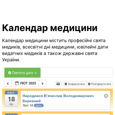
Календар медицини
Календар медицини містить професійні свята
медиків, всесвітні дні медицини, ювілейні дати
видатних медиків а також державні свята
України.
Пам'ятні дати
ЛЮТ 2023
Згорнути все
Розгорнути все
ЛЮТ
Народився В’ячеслав Володимирович
18
Бережний
Сб
Лют 18
день