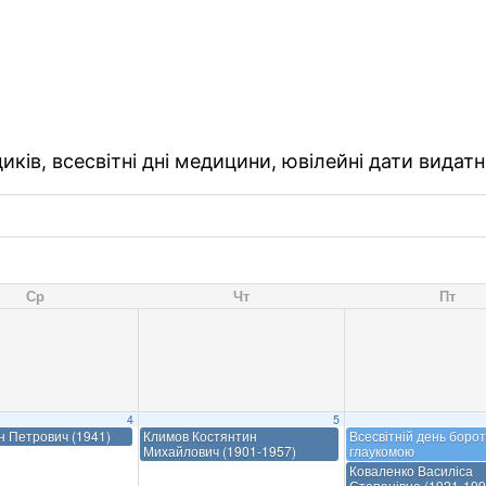
ків, всесвітні дні медицини, ювілейні дати видатн
Ср
Чт
Пт
4
5
ан Петрович (1941)
Климов Костянтин
Всесвітній день борот
Михайлович (1901-1957)
глаукомою
Коваленко Василіса
Степанівна (1921-199