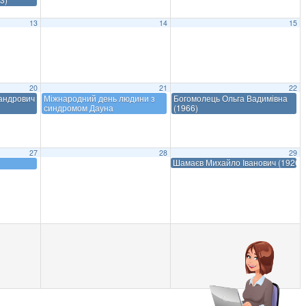
13
14
15
20
21
22
сандрович
Міжнародний день людини з
Богомолець Ольга Вадимівна
синдромом Дауна
(1966)
27
28
29
Шамаєв Михайло Іванович (1926–