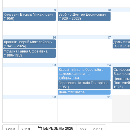
9
10
Князевич Василь Михайлович
Зербіно Дмитро Деонисович
(1956)
(1926 – 2023)
16
17
Драннік Георгій Миколайович
Даль Мих
(1941 – 2024)
(1901–19
Фруміна Ганна Єфремівна
(1886-1959)
23
24
Всесвітній день боротьби з
Скліфосо
захворюванням на
Васильов
туберкульоз
Ципковсь
Горовенко Наталія Григорівна
Пантелей
(1951)
1976)
День фтизіатра
30
31
БЕРЕЗЕНЬ 2026
2025
ЛЮТ
КВІ
2027