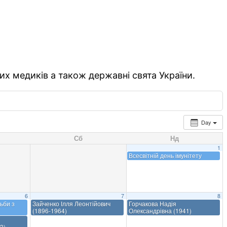
их медиків а також державні свята України.
Day
Сб
Нд
1
Всесвітній день імунітету
6
7
8
ьби з
Зайченко Ілля Леонтійович
Горчакова Надія
(1896-1964)
Олександрівна (1941)
3)