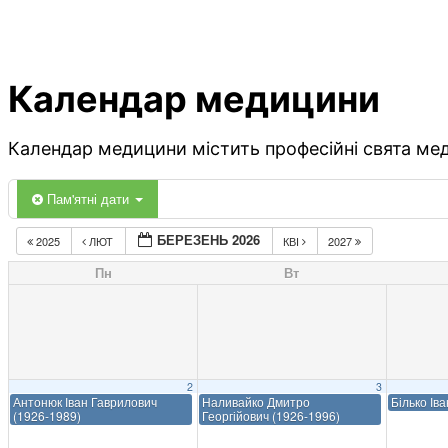
Календар медицини
Календар медицини містить професійні свята меди
Пам'ятні дати
БЕРЕЗЕНЬ 2026
2025
ЛЮТ
КВІ
2027
Пн
Вт
2
3
Антонюк Іван Гаврилович
Наливайко Дмитро
Білько Ів
(1926-1989)
Георгійович (1926-1996)