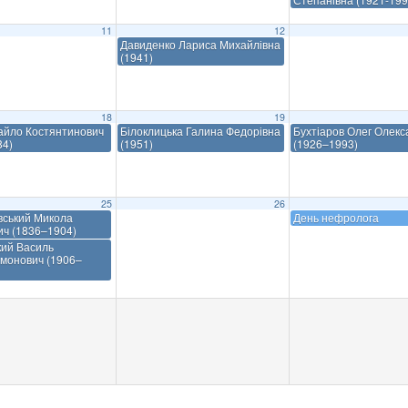
11
12
Давиденко Лариса Михайлівна
(1941)
18
19
айло Костянтинович
Білоклицька Галина Федорівна
Бухтіаров Олег Олек
84)
(1951)
(1926–1993)
25
26
вський Микола
День нефролога
ич (1836–1904)
кий Василь
монович (1906–