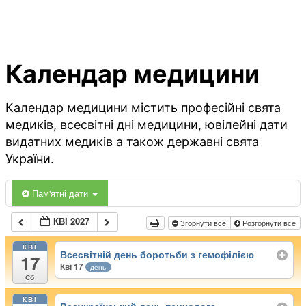
Календар медицини
Календар медицини містить професійні свята
медиків, всесвітні дні медицини, ювілейні дати
видатних медиків а також державні свята
України.
Пам'ятні дати
КВІ 2027
Згорнути все
Розгорнути все
КВІ
Всесвітній день боротьби з гемофілією
17
Кві 17
день
Сб
КВІ