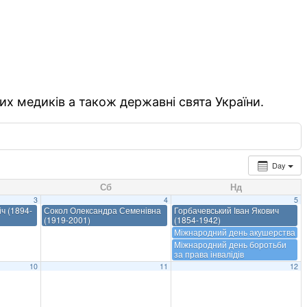
их медиків а також державні свята України.
Day
Сб
Нд
3
4
5
ч (1894-
Сокол Олександра Семенівна
Горбачевський Іван Якович
(1919-2001)
(1854-1942)
Міжнародний день акушерства
Міжнародний день боротьби
за права інвалідів
10
11
12