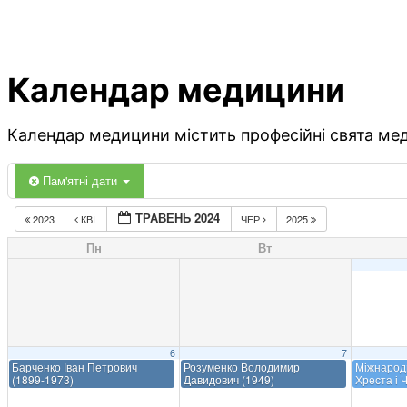
Календар медицини
Календар медицини містить професійні свята меди
Пам'ятні дати
ТРАВЕНЬ 2024
2023
КВІ
ЧЕР
2025
Пн
Вт
6
7
Барченко Іван Петрович
Розуменко Володимир
Міжнарод
(1899-1973)
Давидович (1949)
Хреста і 