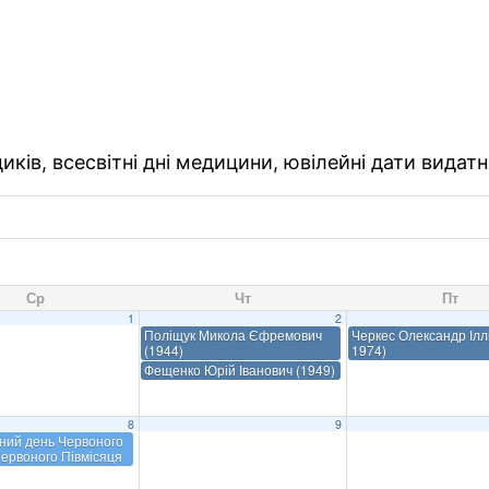
ків, всесвітні дні медицини, ювілейні дати видатн
Ср
Чт
Пт
1
2
Поліщук Микола Єфремович
Черкес Олександр Іллі
(1944)
1974)
Фещенко Юрій Іванович (1949)
8
9
ний день Червоного
Червоного Півмісяця