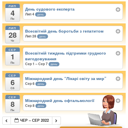
ЛИП
День судового експерта
4
Лип 4
день
Пн
ЛИП
Всесвітній день боротьби з гепатитом
28
Лип 28
день
Чт
СЕР
Всесвітній тиждень підтримки грудного
1
вигодовування
Пн
Сер 1 – Сер 7
день
СЕР
Міжнародний день “Лікарі світу за мир”
6
Сер 6
день
Сб
СЕР
Міжнародний день офтальмології
8
Сер 8
день
Пн
ЧЕР – СЕР 2022