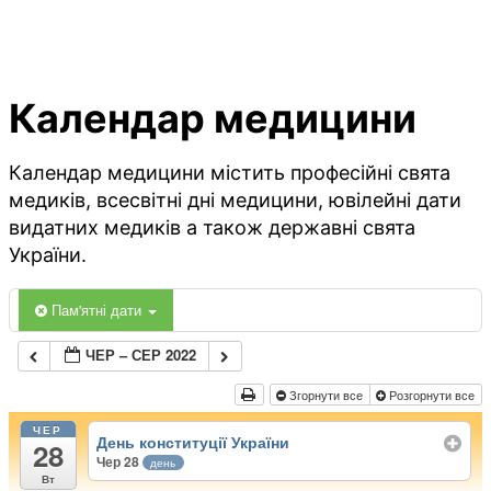
Календар медицини
Календар медицини містить професійні свята
медиків, всесвітні дні медицини, ювілейні дати
видатних медиків а також державні свята
України.
Пам'ятні дати
ЧЕР – СЕР 2022
Згорнути все
Розгорнути все
ЧЕР
День конституції України
28
Чер 28
день
Вт