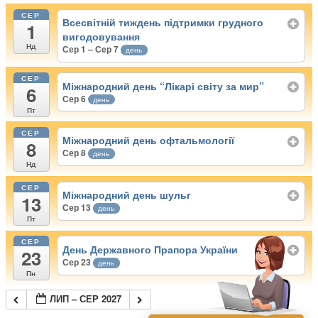
СЕР
Всесвітній тиждень підтримки грудного
1
вигодовування
Нд
Сер 1 – Сер 7
день
СЕР
Міжнародний день “Лікарі світу за мир”
6
Сер 6
день
Пт
СЕР
Міжнародний день офтальмології
8
Сер 8
день
Нд
СЕР
Міжнародний день шульг
13
Сер 13
день
Пт
СЕР
День Державного Прапора України
23
Сер 23
день
Пн
ЛИП – СЕР 2027