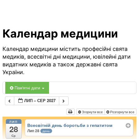
Календар медицини
Календар медицини містить професійні свята
медиків, всесвітні дні медицини, ювілейні дати
видатних медиків а також державні свята
України.
Пам'ятні дати
ЛИП – СЕР 2027
Згорнути все
Розгорнути все
ЛИП
Всесвітній день боротьби з гепатитом
28
Лип 28
день
Ср