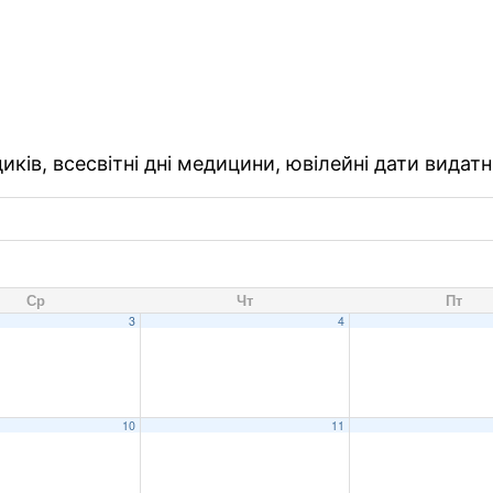
ків, всесвітні дні медицини, ювілейні дати видатн
Ср
Чт
Пт
3
4
10
11