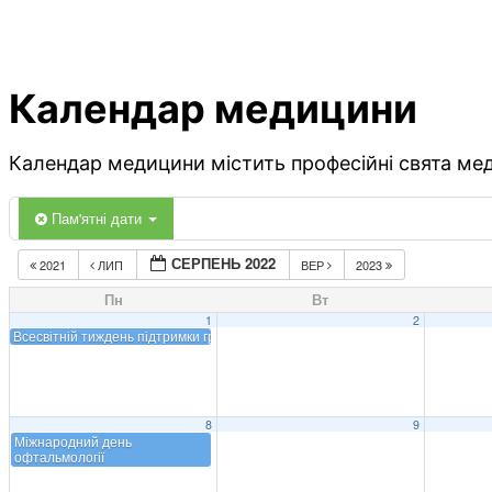
Календар медицини
Календар медицини містить професійні свята меди
Пам'ятні дати
СЕРПЕНЬ 2022
2021
ЛИП
ВЕР
2023
Пн
Вт
1
2
Всесвітній тиждень підтримки грудного вигодовування
8
9
Міжнародний день
офтальмології