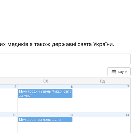
их медиків а також державні свята України.
Day
Сб
Нд
5
6
7
Міжнародний день “Лікарі світу
за мир”
12
13
14
Міжнародний день шульг