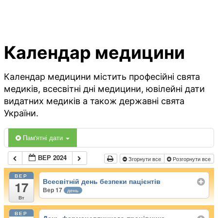
Календар медицини
Календар медицини містить професійні свята
медиків, всесвітні дні медицини, ювілейні дати
видатних медиків а також державні свята
України.
Пам'ятні дати
ВЕР 2024
Згорнути все
Розгорнути все
ВЕР
Всесвітній день безпеки пацієнтів
17
Вер 17
день
Вт
ВЕР