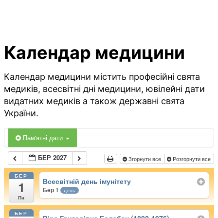
Календар медицини
Календар медицини містить професійні свята
медиків, всесвітні дні медицини, ювілейні дати
видатних медиків а також державні свята
України.
Пам'ятні дати
БЕР 2027
Згорнути все
Розгорнути все
БЕР
Всесвітній день імунітету
1
Бер 1
день
Пн
БЕР