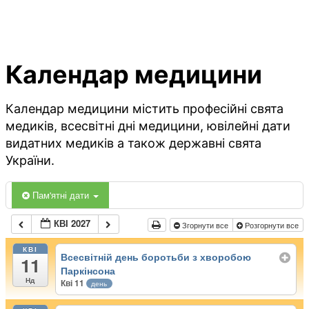
Календар медицини
Календар медицини містить професійні свята
медиків, всесвітні дні медицини, ювілейні дати
видатних медиків а також державні свята
України.
Пам'ятні дати
КВІ 2027
Згорнути все
Розгорнути все
КВІ
Всесвітній день боротьби з хворобою
11
Паркінсона
Нд
Кві 11
день