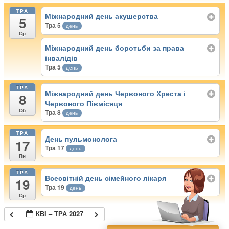
ТРА
Міжнародний день акушерства
5
Тра 5
день
Ср
Міжнародний день боротьби за права
інвалідів
Тра 5
день
ТРА
Міжнародний день Червоного Хреста і
8
Червоного Півмісяця
Сб
Тра 8
день
ТРА
День пульмонолога
17
Тра 17
день
Пн
ТРА
Всесвітній день сімейного лікаря
19
Тра 19
день
Ср
КВІ – ТРА 2027