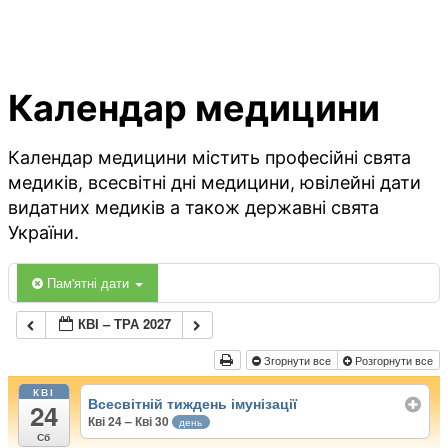
Календар медицини
Календар медицини містить професійні свята
медиків, всесвітні дні медицини, ювілейні дати
видатних медиків а також державні свята
України.
Пам'ятні дати
КВІ – ТРА 2027
Згорнути все
Розгорнути все
КВІ
Всесвітній тиждень імунізації
24
Кві 24 – Кві 30
день
Сб