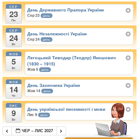
СЕР
День Державного Прапора України
23
Сер 23
день
Пн
СЕР
День Незалежності України
24
Сер 24
день
Вт
ЖОВ
Легоцький Тиводар (Теодор) Яношович
5
(1830 – 1915)
Вт
Жов 5
день
ЖОВ
День Захисника України
14
Жов 14
день
Чт
ЛИС
День української писемності і мови
9
Лис 9
день
Вт
ЧЕР – ЛИС 2027