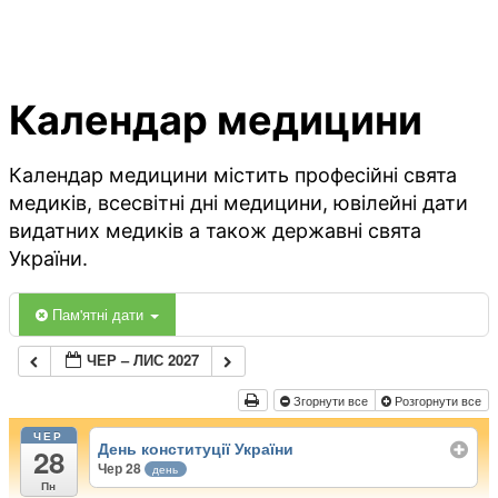
Календар медицини
Календар медицини містить професійні свята
медиків, всесвітні дні медицини, ювілейні дати
видатних медиків а також державні свята
України.
Пам'ятні дати
ЧЕР – ЛИС 2027
Згорнути все
Розгорнути все
ЧЕР
День конституції України
28
Чер 28
день
Пн